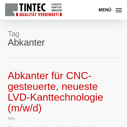
Skip
to
MENÜ
main
content
Tag
Abkanter
Abkanter für CNC-
gesteuerte, neueste
LVD-Kanttechnologie
(m/w/d)
Jobs