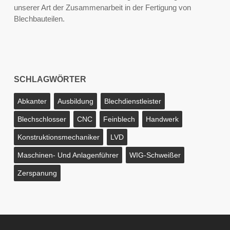
unserer Art der Zusammenarbeit in der Fertigung von
Blechbauteilen.
SCHLAGWÖRTER
Abkanter
Ausbildung
Blechdienstleister
Blechschlosser
CNC
Feinblech
Handwerk
Konstruktionsmechaniker
LVD
Maschinen- Und Anlagenführer
WIG-Schweißer
Zerspanung