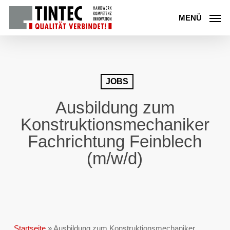
Skip
to
MENÜ
main
content
JOBS
Ausbildung zum
Konstruktionsmechaniker
Fachrichtung Feinblech
(m/w/d)
Startseite
»
Ausbildung zum Konstruktionsmechaniker