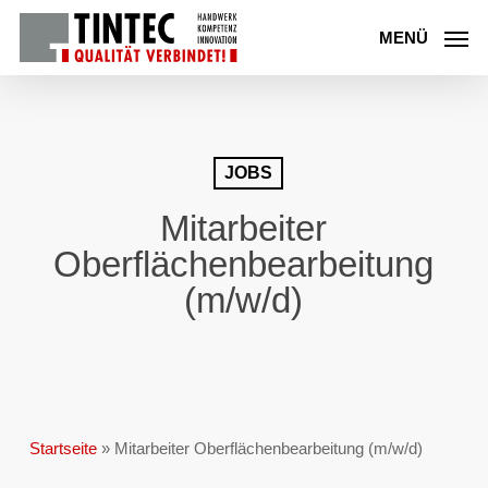
Skip
to
MENÜ
main
content
JOBS
Mitarbeiter
Oberflächenbearbeitung
(m/w/d)
Startseite
»
Mitarbeiter Oberflächenbearbeitung (m/w/d)