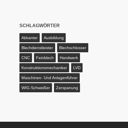
SCHLAGWÖRTER
Abkanter
Ausbildung
Blechdienstleister
Blechschlosser
CNC
Feinblech
Handwerk
Konstruktionsmechaniker
LVD
Maschinen- Und Anlagenführer
WIG-Schweißer
Zerspanung