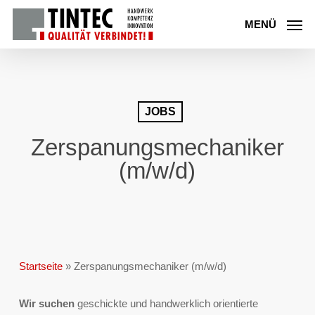
Skip
to
MENÜ
main
content
JOBS
Zerspanungsmechaniker
(m/w/d)
Startseite
»
Zerspanungsmechaniker (m/w/d)
Wir suchen
geschickte und handwerklich orientierte